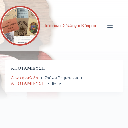
Μετάβαση
στο
περιεχόμενο
Ιστορικοί Σύλλογοι Κύπρου
ΑΠΟΤΑΜΙΕΥΣΗ
Αρχική σελίδα
Στόχοι Σωματείου
ΑΠΟΤΑΜΙΕΥΣΗ
Items