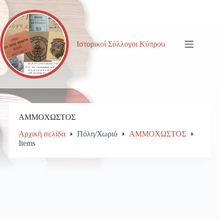
Μετάβαση
στο
περιεχόμενο
Ιστορικοί Σύλλογοι Κύπρου
ΑΜΜΟΧΩΣΤΟΣ
Αρχική σελίδα
Πόλη/Χωριό
ΑΜΜΟΧΩΣΤΟΣ
Items