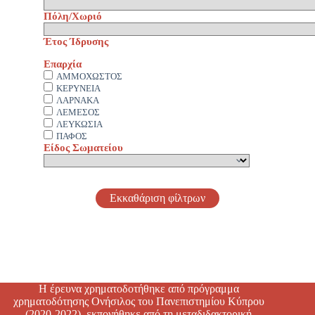
Πόλη/Χωριό
Έτος Ίδρυσης
Επαρχία
ΑΜΜΟΧΩΣΤΟΣ
ΚΕΡΥΝΕΙΑ
ΛΑΡΝΑΚΑ
ΛΕΜΕΣΟΣ
ΛΕΥΚΩΣΙΑ
ΠΑΦΟΣ
Είδος Σωματείου
Εκκαθάριση φίλτρων
Η έρευνα χρηματοδοτήθηκε από πρόγραμμα
χρηματοδότησης Ονήσιλος του Πανεπιστημίου Κύπρου
(2020-2022), εκπονήθηκε από τη μεταδιδακτορική