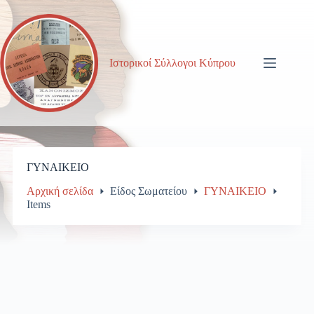
Μετάβαση
στο
περιεχόμενο
Ιστορικοί Σύλλογοι Κύπρου
ΓΥΝΑΙΚΕΙΟ
Αρχική σελίδα
Είδος Σωματείου
ΓΥΝΑΙΚΕΙΟ
Items