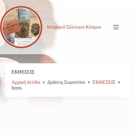
Μετάβαση
στο
περιεχόμενο
Ιστορικοί Σύλλογοι Κύπρου
ΕΚΘΕΣΕΙΣ
Αρχική σελίδα
Δράσεις Σωματείου
ΕΚΘΕΣΕΙΣ
Items